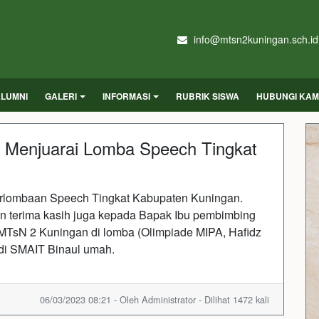
info@mtsn2kuningan.sch.id
LUMNI
GALERI
INFORMASI
RUBRIK SISWA
HUBUNGI KAM
 Menjuarai Lomba Speech Tingkat
rlombaan Speech Tingkat Kabupaten Kuningan.
n terima kasih juga kepada Bapak Ibu pembimbing
TsN 2 Kuningan di lomba (Olimpiade MIPA, Hafidz
 di SMAIT Binaul umah.
06/03/2023 08:21 - Oleh Administrator - Dilihat 1472 kali