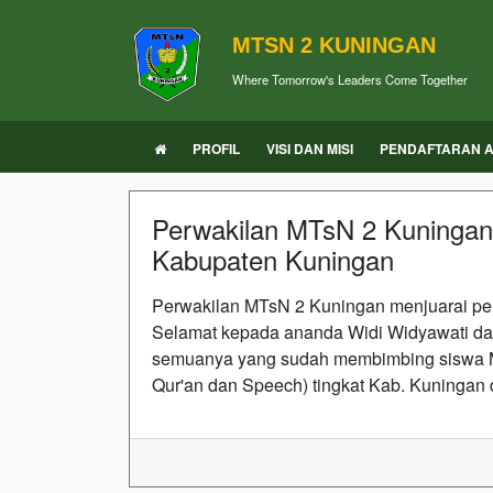
MTSN 2 KUNINGAN
Where Tomorrow's Leaders Come Together
PROFIL
VISI DAN MISI
PENDAFTARAN A
Perwakilan MTsN 2 Kuningan
Kabupaten Kuningan
Perwakilan MTsN 2 Kuningan menjuarai pe
Selamat kepada ananda Widi Widyawati da
semuanya yang sudah membimbing siswa M
Qur'an dan Speech) tingkat Kab. Kuningan