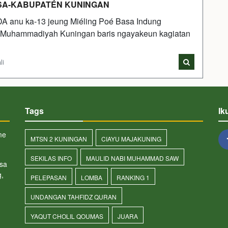
 SA-KABUPATÉN KUNINGAN
 anu ka-13 jeung Miéling Poé Basa Indung
Muhammadiyah Kuningan baris ngayakeun kagiatan
li
Tags
Ik
me
MTSN 2 KUNINGAN
CIAYU MAJAKUNING
SEKILAS INFO
MAULID NABI MUHAMMAD SAW
sa
,
PELEPASAN
LOMBA
RANKING 1
UNDANGAN TAHFIDZ QURAN
YAQUT CHOLIL QOUMAS
JUARA