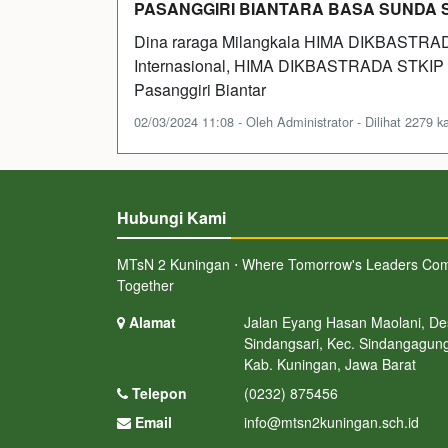
PASANGGIRI BIANTARA BASA SUNDA
Dina raraga Milangkala HIMA DIKBASTRADA
Internasional, HIMA DIKBASTRADA STKIP 
Pasanggiri Biantar
02/03/2024 11:08 - Oleh Administrator - Dilihat 2279 ka
Hubungi Kami
MTsN 2 Kuningan ⋅ Where Tomorrow's Leaders Co
Together
Alamat
Jalan Eyang Hasan Maolani, De
Sindangsari, Kec. Sindangagung
Kab. Kuningan, Jawa Barat
Telepon
(0232) 875456
Email
info@mtsn2kuningan.sch.id