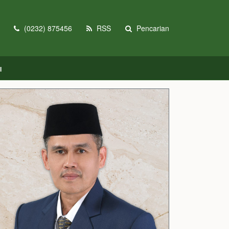
(0232) 875456
RSS
Pencarian
I